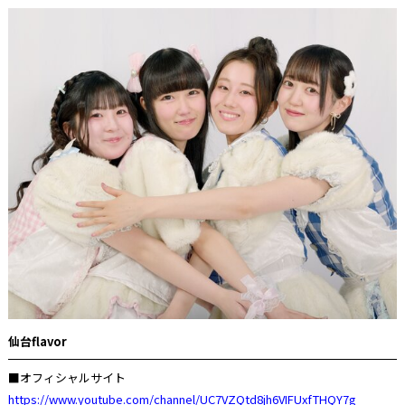
仙台flavor
■オフィシャルサイト
https://www.youtube.com/channel/UC7VZQtd8jh6VIFUxfTHQY7g